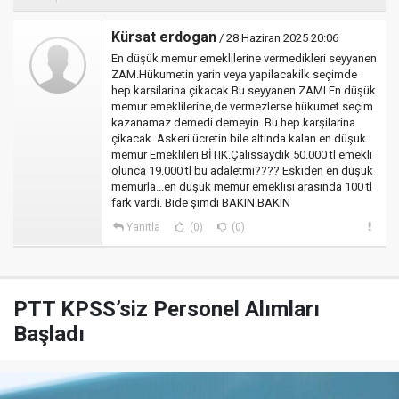
Kürsat erdogan
/ 28 Haziran 2025 20:06
En düşük memur emeklilerine vermedikleri seyyanen
ZAM.Hükumetin yarin veya yapilacakilk seçimde
hep karsilarina çikacak.Bu seyyanen ZAMI En düşük
memur emeklilerine,de vermezlerse hükumet seçim
kazanamaz.demedi demeyin. Bu hep karşilarina
çikacak. Askeri ücretin bile altinda kalan en düşuk
memur Emeklileri BİTIK.Çalissaydik 50.000 tl emekli
olunca 19.000 tl bu adaletmi???? Eskiden en düşuk
memurla...en düşük memur emeklisi arasinda 100 tl
fark vardi. Bide şimdi BAKIN.BAKIN
Yanıtla
(0)
(0)
PTT KPSS’siz Personel Alımları
Başladı