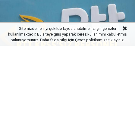
Sitemizden en iyi şekilde faydalanabilmeniz için çerezler
kullanılmaktadır. Bu siteye giriş yaparak çerez kullanımını kabul etmiş
bulunuyorsunuz. Daha fazla bilgi için
Çerez politikamıza
tıklayınız.
Yayınlanma:
15 Mart 2025 Cumartesi 21:55
5Haber
PTT, dijital dönüşüm sürecine hız kazandırmak için
KPSS şartı olmadan personel alımı yapıyor! Yazılım