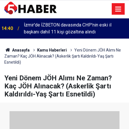
İzmir'de İZBETON davasında CHP'nin eski il
14:40
başkanı dahil 11 kişi gözaltına alındı
Cumartesi anneleri 1083. haftada Mehmet Özdemir
13:55
için adalet aradı
Anasayfa
Kamu Haberleri
Yeni Dönem JÖH Alımı Ne
Zaman? Kaç JÖH Alınacak? (Askerlik Şartı Kaldırıldı-Yaş Şartı
Esnetildi)
Yeni Dönem JÖH Alımı Ne Zaman?
Kaç JÖH Alınacak? (Askerlik Şartı
Kaldırıldı-Yaş Şartı Esnetildi)