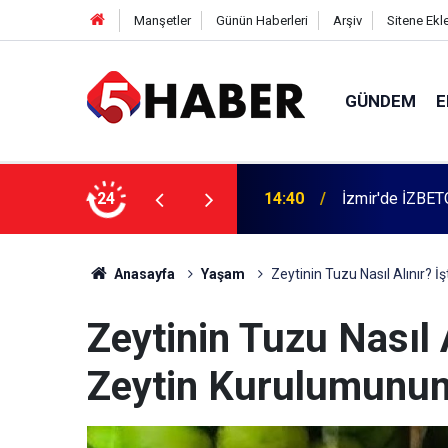
Manşetler
Günün Haberleri
Arşiv
Sitene Ekl
GÜNDEM
E
 dahil 11 kişi gözaltına alındı
24
13:55
Cumartesi anne
Anasayfa
Yaşam
Zeytinin Tuzu Nasıl Alınır? İ
Zeytinin Tuzu Nasıl A
Zeytin Kurulumunun 