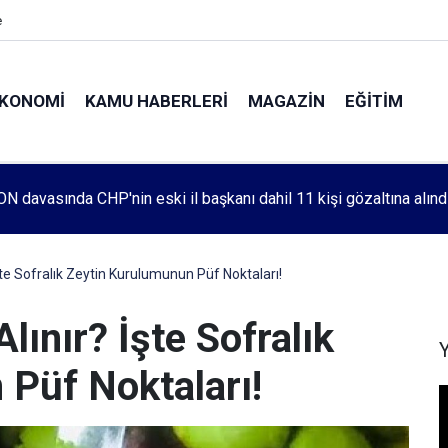
e
KONOMI
KAMU HABERLERI
MAGAZIN
EĞITIM
leri 1083. haftada Mehmet Özdemir için adalet aradı
şte Sofralık Zeytin Kurulumunun Püf Noktaları!
lınır? İşte Sofralık
Püf Noktaları!